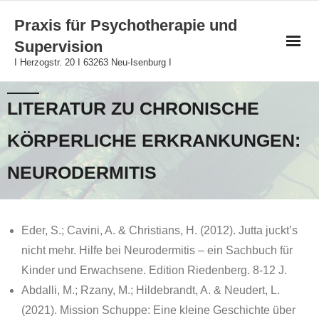
Skip
Praxis für Psychotherapie und
to
Supervision
content
I Herzogstr. 20 I 63263 Neu-Isenburg I
LITERATUR ZU CHRONISCHE
KÖRPERLICHE ERKRANKUNGEN:
NEURODERMITIS
Eder, S.; Cavini, A. & Christians, H. (2012). Jutta juckt’s
nicht mehr. Hilfe bei Neurodermitis – ein Sachbuch für
Kinder und Erwachsene. Edition Riedenberg. 8-12 J.
Abdalli, M.; Rzany, M.; Hildebrandt, A. & Neudert, L.
(2021). Mission Schuppe: Eine kleine Geschichte über