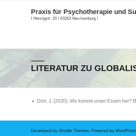
Skip
Praxis für Psychotherapie und Su
to
I Herzogstr. 20 I 63263 Neu-Isenburg I
content
LITERATUR ZU GLOBALI
Dürr, J. (2020). Wo kommt unser Essen her? Be
Developed by
Shuttle Themes
. Powered by
WordPres