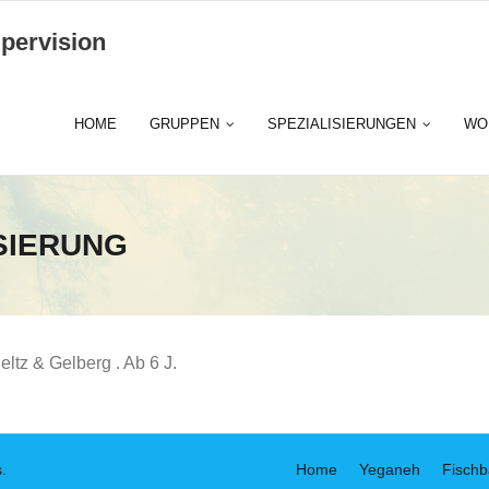
pervision
HOME
GRUPPEN
SPEZIALISIERUNGEN
WO
SIERUNG
ltz & Gelberg . Ab 6 J.
s
.
Home
Yeganeh
Fisch