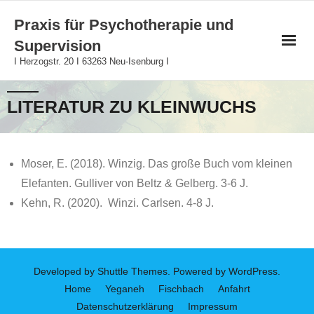
Skip
Praxis für Psychotherapie und
to
Supervision
content
I Herzogstr. 20 I 63263 Neu-Isenburg I
LITERATUR ZU KLEINWUCHS
Moser, E. (2018). Winzig. Das große Buch vom kleinen
Elefanten. Gulliver von Beltz & Gelberg. 3-6 J.
Kehn, R. (2020). Winzi. Carlsen. 4-8 J.
Developed by
Shuttle Themes
. Powered by
WordPress
.
Home
Yeganeh
Fischbach
Anfahrt
Datenschutzerklärung
Impressum