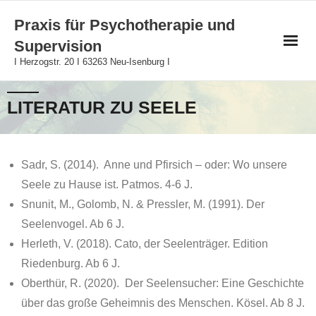
Skip
Praxis für Psychotherapie und
to
Supervision
content
I Herzogstr. 20 I 63263 Neu-Isenburg I
LITERATUR ZU SEELE
Sadr, S. (2014). Anne und Pfirsich – oder: Wo unsere
Seele zu Hause ist. Patmos. 4-6 J.
Snunit, M., Golomb, N. & Pressler, M. (1991). Der
Seelenvogel. Ab 6 J.
Herleth, V. (2018). Cato, der Seelenträger. Edition
Riedenburg. Ab 6 J.
Oberthür, R. (2020). Der Seelensucher: Eine Geschichte
über das große Geheimnis des Menschen. Kösel. Ab 8 J.