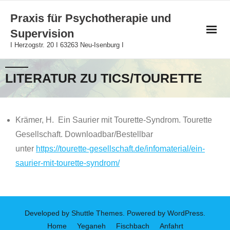
Skip
Praxis für Psychotherapie und
to
Supervision
content
I Herzogstr. 20 I 63263 Neu-Isenburg I
LITERATUR ZU TICS/TOURETTE
Krämer, H. Ein Saurier mit Tourette-Syndrom. Tourette
Gesellschaft. Downloadbar/Bestellbar
unter
https://tourette-gesellschaft.de/infomaterial/ein-
saurier-mit-tourette-syndrom/
Developed by
Shuttle Themes
. Powered by
WordPress
.
Home
Yeganeh
Fischbach
Anfahrt